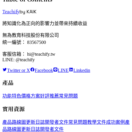
by KAIK
Teachify
將知識化為正向的影響力並帶來持續收益
無為教育科技股份有限公司
統一編號： 83567500
客服信箱： hi@teachify.tw
LINE: @teachify
Twitter or X
Facebook
LINE
Linkedin
產品
功能特色
價格方案
好評推薦
常見問題
實用資源
產品路線圖
更新日誌
開發者文件
常見問題
教學文件
成功案例
產
品路線圖
更新日誌
開發者文件