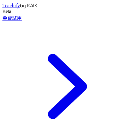
by KAIK
Teachify
Beta
免費試用