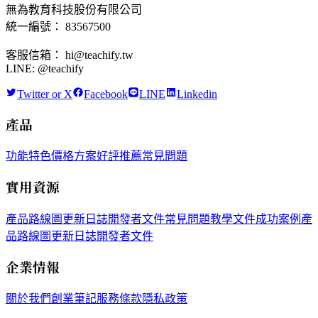
無為教育科技股份有限公司
統一編號： 83567500
客服信箱： hi@teachify.tw
LINE: @teachify
Twitter or X
Facebook
LINE
Linkedin
產品
功能特色
價格方案
好評推薦
常見問題
實用資源
產品路線圖
更新日誌
開發者文件
常見問題
教學文件
成功案例
產
品路線圖
更新日誌
開發者文件
企業情報
關於我們
創業筆記
服務條款
隱私政策