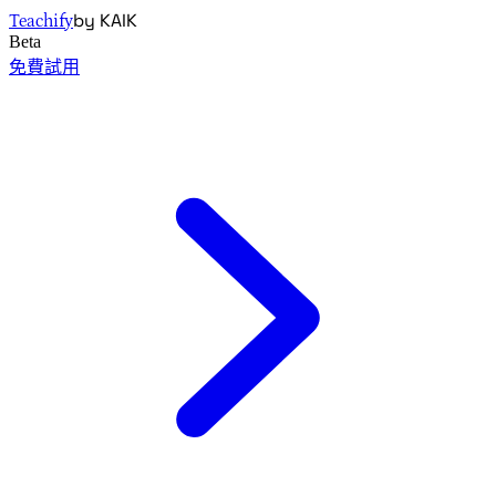
by KAIK
Teachify
Beta
免費試用